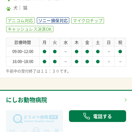
犬
猫
アニコム対応
ソニー損保対応
マイクロチップ
キャッシュレス決済OK
診療時間
月
火
水
木
金
土
日
祝
－
－
09:00~12:00
－
－
－
16:00~18:00
午前中の受付終了は１１：３０です。
にしお動物病院
電話する