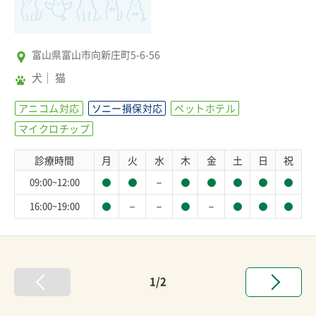
富山県富山市向新庄町5-6-56
犬
猫
アニコム対応
ソニー損保対応
ペットホテル
マイクロチップ
診療時間
月
火
水
木
金
土
日
祝
－
09:00~12:00
－
－
－
16:00~19:00
1/2