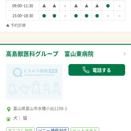
－
－
09:00~11:30
－
－
－
15:00~18:30
▲ 予約診療
高島獣医科グループ 富山東病院
電話する
富山県富山市水橋小出1198-1
犬
猫
アニコム対応
ソニー損保対応
ペットホテル