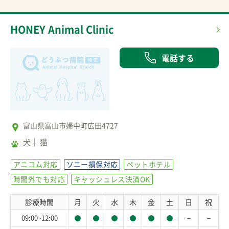
HONEY Animal Clinic
電話する
富山県富山市婦中町広田4727
犬
猫
アニコム対応
ソニー損保対応
ペットホテル
時間外でも対応
キャッシュレス決済OK
診療時間
月
火
水
木
金
土
日
祝
－
－
09:00~12:00