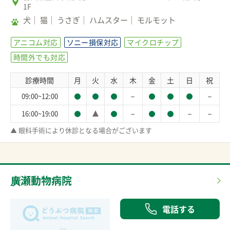
1F
犬
猫
うさぎ
ハムスター
モルモット
アニコム対応
ソニー損保対応
マイクロチップ
時間外でも対応
診療時間
月
火
水
木
金
土
日
祝
－
－
09:00~12:00
－
－
－
16:00~19:00
▲ 眼科手術により休診となる場合がございます
廣瀬動物病院
電話する