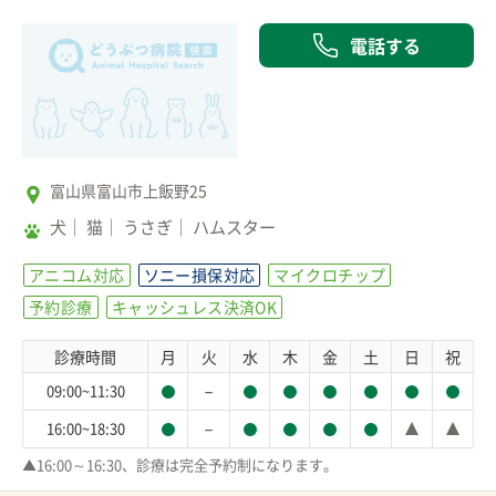
電話する
富山県富山市上飯野25
犬
猫
うさぎ
ハムスター
アニコム対応
ソニー損保対応
マイクロチップ
予約診療
キャッシュレス決済OK
診療時間
月
火
水
木
金
土
日
祝
－
09:00~11:30
－
16:00~18:30
▲16:00～16:30、診療は完全予約制になります。