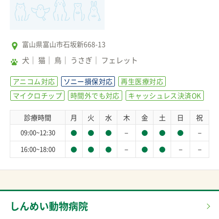
富山県富山市石坂新668-13
犬
猫
鳥
うさぎ
フェレット
アニコム対応
ソニー損保対応
再生医療対応
マイクロチップ
時間外でも対応
キャッシュレス決済OK
診療時間
月
火
水
木
金
土
日
祝
－
－
09:00~12:30
－
－
－
16:00~18:00
しんめい動物病院