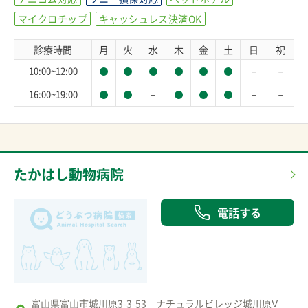
マイクロチップ
キャッシュレス決済OK
診療時間
月
火
水
木
金
土
日
祝
－
－
10:00~12:00
－
－
－
16:00~19:00
たかはし動物病院
電話する
富山県富山市城川原3-3-53 ナチュラルビレッジ城川原Ⅴ