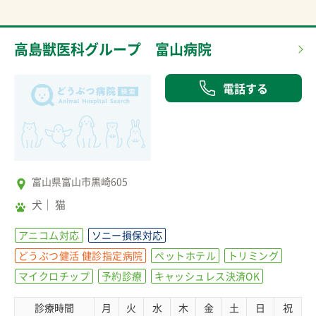
高島獣医科グループ 富山病院
電話する
富山県富山市黒崎605
犬
猫
アニコム対応
ソニー損保対応
どうぶつ健活 健診指定病院
ペットホテル
トリミング
マイクロチップ
予約診療
キャッシュレス決済OK
診療時間
月
火
水
木
金
土
日
祝