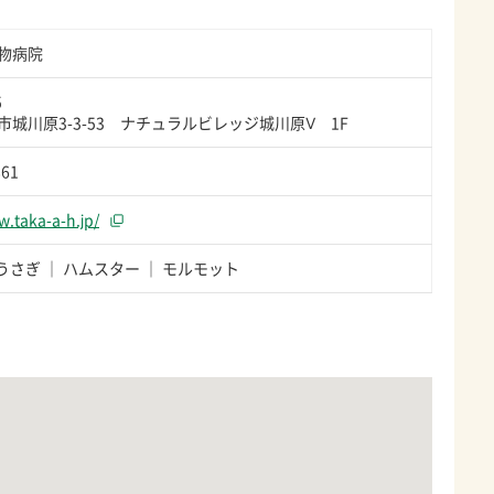
物病院
5
城川原3-3-53 ナチュラルビレッジ城川原Ⅴ 1F
861
w.taka-a-h.jp/
うさぎ
ハムスター
モルモット