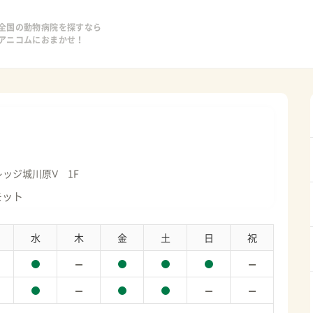
全国の動物病院を探すなら
アニコムにおまかせ！
レッジ城川原Ⅴ 1F
モット
水
木
金
土
日
祝