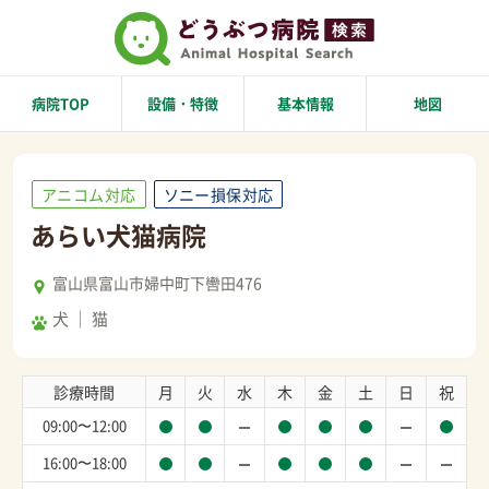
病院TOP
設備・特徴
基本情報
地図
アニコム対応
ソニー損保対応
あらい犬猫病院
富山県富山市婦中町下轡田476
犬
猫
診療時間
月
火
水
木
金
土
日
祝
09:00〜12:00
16:00〜18:00