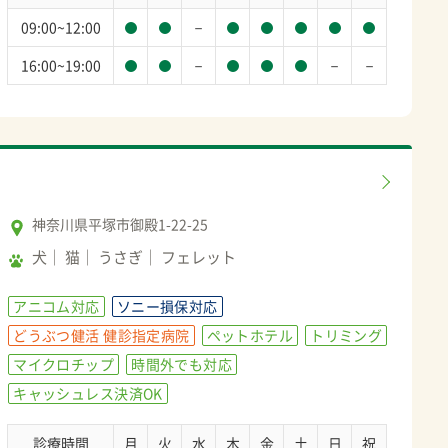
－
09:00~12:00
－
－
－
16:00~19:00
神奈川県平塚市御殿1-22-25
犬
猫
うさぎ
フェレット
アニコム対応
ソニー損保対応
どうぶつ健活 健診指定病院
ペットホテル
トリミング
マイクロチップ
時間外でも対応
キャッシュレス決済OK
診療時間
月
火
水
木
金
土
日
祝