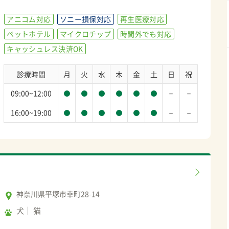
アニコム対応
ソニー損保対応
再生医療対応
ペットホテル
マイクロチップ
時間外でも対応
キャッシュレス決済OK
診療時間
月
火
水
木
金
土
日
祝
－
－
09:00~12:00
－
－
16:00~19:00
神奈川県平塚市幸町28-14
犬
猫