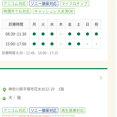
アニコム対応
ソニー損保対応
マイクロチップ
時間外でも対応
キャッシュレス決済OK
診療時間
月
火
水
木
金
土
日
祝
－
08:30~11:30
－
－
－
15:00~17:00
診療時間 8:30～11:45、15:00～17:15
神奈川県平塚市花水台32-29 1階
犬
猫
アニコム対応
ソニー損保対応
再生医療対応