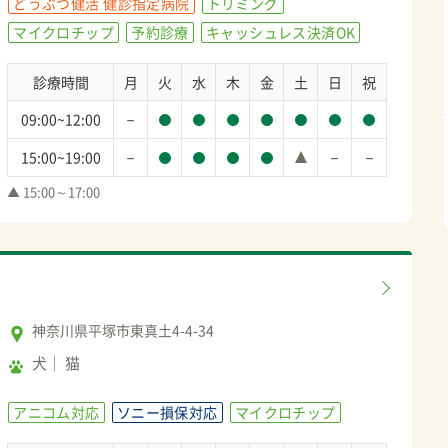
どうぶつ健活 健診指定病院
トリミング
マイクロチップ
予約診療
キャッシュレス決済OK
診療時間
月
火
水
木
金
土
日
祝
－
09:00~12:00
－
－
－
15:00~19:00
▲ 15:00～17:00
神奈川県平塚市東真土4-4-34
犬
猫
アニコム対応
ソニー損保対応
マイクロチップ