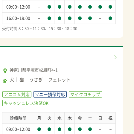
－
09:00~12:00
－
－
16:00~19:00
受付時間 8：30～11：30、15：30～18：30
神奈川県平塚市松風町4-1
犬
猫
うさぎ
フェレット
アニコム対応
ソニー損保対応
マイクロチップ
キャッシュレス決済OK
診療時間
月
火
水
木
金
土
日
祝
－
－
09:00~12:00