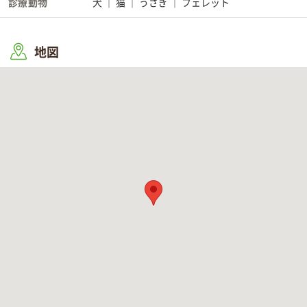
診療動物
犬
猫
うさぎ
フェレット
地図