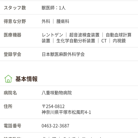
スタッフ数
獣医師：1人
得意な分野
外科
腫瘍科
医療機器
レントゲン
超音波検査装置
自動血球計算
装置
生化学自動分析装置
CT
内視鏡
登録学会
日本獣医麻酔外科学会
基本情報
病院名
八重咲動物病院
住所
〒254-0812
神奈川県平塚市松風町4-1
電話番号
0463-22-3687