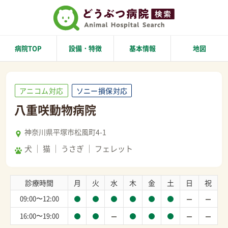
病院TOP
設備・特徴
基本情報
地図
アニコム対応
ソニー損保対応
八重咲動物病院
神奈川県平塚市松風町4-1
犬
猫
うさぎ
フェレット
診療時間
月
火
水
木
金
土
日
祝
09:00〜12:00
16:00〜19:00