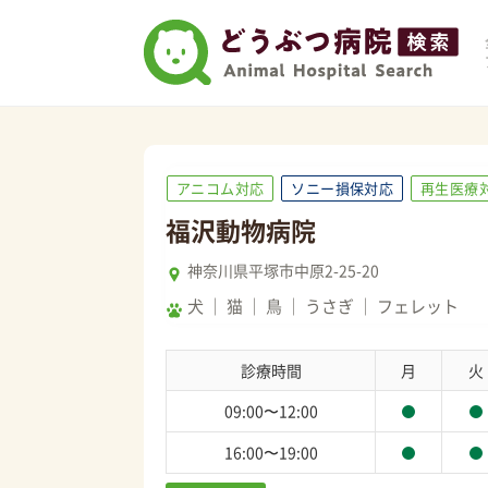
アニコム対応
ソニー損保対応
再生医療
福沢動物病院
神奈川県平塚市中原2-25-20
犬
猫
鳥
うさぎ
フェレット
診療時間
月
火
09:00〜12:00
16:00〜19:00