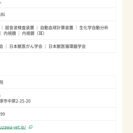
人
瘍科
超音波検査装置
自動血球計算装置
生化学自動分析
内視鏡
内視鏡（耳）
会
日本獣医がん学会
日本獣医循環器学会
院
5
市中原2-25-20
999
kuzawa-vet.jp/