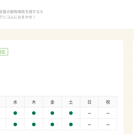
全国の動物病院を探すなら
アニコムにおまかせ！
対応
水
木
金
土
日
祝