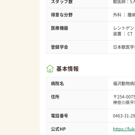
スタッフ数
獣医師：5
得意な分野
外科
腫
医療機器
レントゲン
装置
CT
登録学会
日本獣医学
基本情報
病院名
福沢動物病
住所
〒254-007
神奈川県平塚
電話番号
0463-31-2
公式HP
https://fu