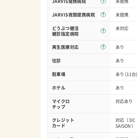
JARVIS
提携病院
未提携
JARVIS夜間
提携病院
未提携
どうぶつ健活
未対応
健診指定病院
再生医療対応
あり
往診
あり
駐車場
あり (11台)
ホテル
あり
マイクロ
対応あり
チップ
クレジット
対応（
DC
カード
SAISON
）