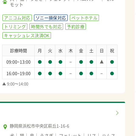
モット
アニコム対応
ソニー損保対応
ペットホテル
トリミング
時間外でも対応
予約診療
キャッシュレス決済OK
診療時間
月
火
水
木
金
土
日
祝
－
09:00~13:00
－
－
16:00~19:00
▲ 9:00〜14:00
静岡県浜松市中央区萩丘1-16-6
犬
猫
鳥
うさぎ
フェレット
リス
ハムス