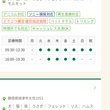
モルモット
アニコム対応
ソニー損保対応
再生医療対応
どうぶつ健活 健診指定病院
ペットホテル
トリミング
時間外でも対応
キャッシュレス決済OK
診療時間
月
火
水
木
金
土
日
祝
－
09:30~12:30
－
－
－
－
16:00~19:30
静岡県焼津市大住1053
犬
猫
鳥
うさぎ
フェレット
リス
ハムス