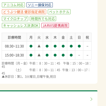
アニコム対応
ソニー損保対応
どうぶつ健活 健診指定病院
ペットホテル
マイクロチップ
時間外でも対応
キャッシュレス決済OK
JARVIS提携病院
診療時間
月
火
水
木
金
土
日
祝
－
08:30~11:30
－
－
15:00~18:30
診療時間（月～金）午前： 8：30～11：45　午後：15：00～18：
45　

　　　　（土）　　午前： 8：30～11：45   午後：13：00～17：
45　

▲休診日：第1，3火曜日,日曜午後,祝日