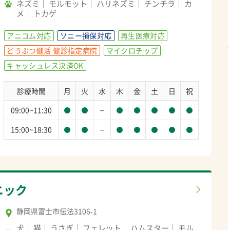
ネズミ
モルモット
ハリネズミ
チンチラ
カ
メ
トカゲ
アニコム対応
ソニー損保対応
再生医療対応
どうぶつ健活 健診指定病院
マイクロチップ
キャッシュレス決済OK
診療時間
月
火
水
木
金
土
日
祝
－
09:00~11:30
－
15:00~18:30
ニック
静岡県富士市伝法3106-1
犬
猫
うさぎ
フェレット
ハムスター
モル