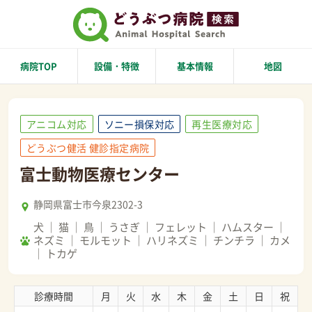
病院TOP
設備・特徴
基本情報
地図
アニコム対応
ソニー損保対応
再生医療対応
どうぶつ健活 健診指定病院
富士動物医療センター
静岡県富士市今泉2302-3
犬
猫
鳥
うさぎ
フェレット
ハムスター
ネズミ
モルモット
ハリネズミ
チンチラ
カメ
トカゲ
診療時間
月
火
水
木
金
土
日
祝