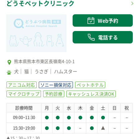
どうそペットクリニック
Web予約
電話する
熊本県熊本市東区長嶺南4-10-1
犬
猫
うさぎ
ハムスター
アニコム対応
ソニー損保対応
ペットホテル
マイクロチップ
予約診療
キャッシュレス決済OK
診療時間
月
火
水
木
金
土
日
祝
－
－
09:00~11:30
－
－
－
15:30~19:00
▲15：30～17：30