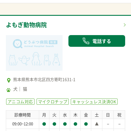
よもぎ動物病院
電話する
熊本県熊本市北区四方寄町1631-1
犬
猫
アニコム対応
マイクロチップ
キャッシュレス決済OK
診療時間
月
火
水
木
金
土
日
祝
－
－
09:00~12:00