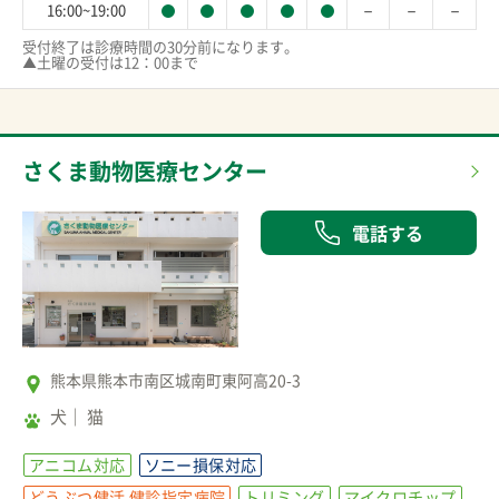
－
－
－
16:00~19:00
受付終了は診療時間の30分前になります。

▲土曜の受付は12：00まで
さくま動物医療センター
電話する
熊本県熊本市南区城南町東阿高20-3
犬
猫
アニコム対応
ソニー損保対応
どうぶつ健活 健診指定病院
トリミング
マイクロチップ