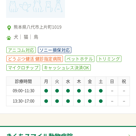
熊本県八代市上片町1019
犬
猫
鳥
アニコム対応
ソニー損保対応
どうぶつ健活 健診指定病院
ペットホテル
トリミング
マイクロチップ
キャッシュレス決済OK
診療時間
月
火
水
木
金
土
日
祝
－
－
09:00~11:30
－
－
13:30~17:00