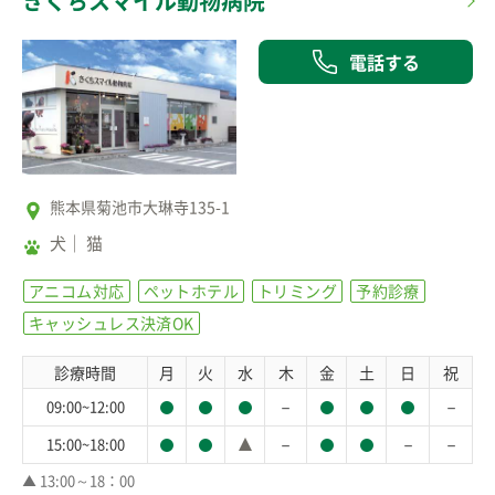
きくちスマイル動物病院
電話する
熊本県菊池市大琳寺135-1
犬
猫
アニコム対応
ペットホテル
トリミング
予約診療
キャッシュレス決済OK
診療時間
月
火
水
木
金
土
日
祝
－
－
09:00~12:00
－
－
－
15:00~18:00
▲ 13:00～18：00