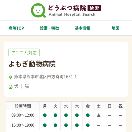
病院TOP
設備・特徴
基本情報
地図
アニコム対応
よもぎ動物病院
熊本県熊本市北区四方寄町1631-1
犬
猫
診療時間
月
火
水
木
金
土
日
祝
09:00〜12:00
16:00〜19:00