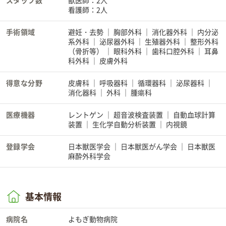
スタッフ数
獣医師：2人
看護師：2人
手術領域
避妊・去勢
胸部外科
消化器外科
内分泌
系外科
泌尿器外科
生殖器外科
整形外科
（骨折等）
眼科外科
歯科口腔外科
耳鼻
科外科
皮膚外科
得意な分野
皮膚科
呼吸器科
循環器科
泌尿器科
消化器科
外科
腫瘍科
医療機器
レントゲン
超音波検査装置
自動血球計算
装置
生化学自動分析装置
内視鏡
登録学会
日本獣医学会
日本獣医がん学会
日本獣医
麻酔外科学会
基本情報
病院名
よもぎ動物病院