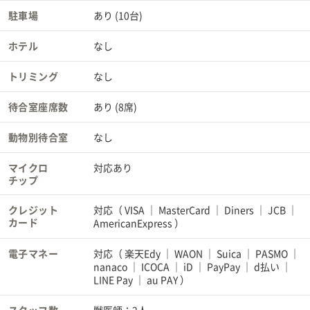
駐車場
あり (10台)
ホテル
なし
トリミング
なし
待合室座席数
あり (8席)
動物別待合室
なし
マイクロ
対応あり
チップ
クレジット
対応（
VISA
MasterCard
Diners
JCB
カード
AmericanExpress
）
電子マネー
対応（
楽天Edy
WAON
Suica
PASMO
nanaco
ICOCA
iD
PayPay
d払い
LINE Pay
au PAY
）