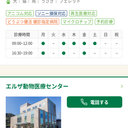
犬
猫
鳥
うさぎ
フェレット
アニコム対応
ソニー損保対応
再生医療対応
どうぶつ健活 健診指定病院
マイクロチップ
予約診療
診療時間
月
火
水
木
金
土
日
祝
－
－
－
09:00~12:00
－
－
－
－
－
16:30~19:00
エルザ動物医療センター
電話する