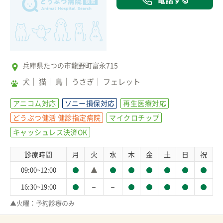
兵庫県たつの市龍野町富永715
犬
猫
鳥
うさぎ
フェレット
アニコム対応
ソニー損保対応
再生医療対応
どうぶつ健活 健診指定病院
マイクロチップ
キャッシュレス決済OK
診療時間
月
火
水
木
金
土
日
祝
09:00~12:00
－
－
16:30~19:00
▲火曜：予約診療のみ