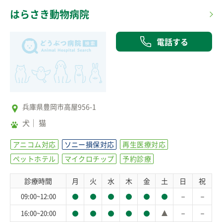
はらさき動物病院
電話する
兵庫県豊岡市高屋956-1
犬
猫
アニコム対応
ソニー損保対応
再生医療対応
ペットホテル
マイクロチップ
予約診療
診療時間
月
火
水
木
金
土
日
祝
－
－
09:00~12:00
－
－
16:00~20:00