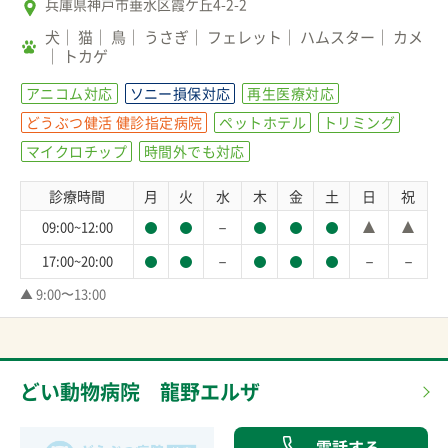
兵庫県神戸市垂水区霞ケ丘4-2-2
犬
猫
鳥
うさぎ
フェレット
ハムスター
カメ
トカゲ
アニコム対応
ソニー損保対応
再生医療対応
どうぶつ健活 健診指定病院
ペットホテル
トリミング
マイクロチップ
時間外でも対応
診療時間
月
火
水
木
金
土
日
祝
－
09:00~12:00
－
－
－
17:00~20:00
▲ 9:00〜13:00
どい動物病院 龍野エルザ
電話する