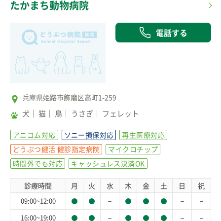
たかまち動物病院
電話する
兵庫県姫路市飾磨区高町1-259
犬
猫
鳥
うさぎ
フェレット
アニコム対応
ソニー損保対応
再生医療対応
どうぶつ健活 健診指定病院
マイクロチップ
時間外でも対応
キャッシュレス決済OK
診療時間
月
火
水
木
金
土
日
祝
－
－
－
09:00~12:00
－
－
－
16:00~19:00