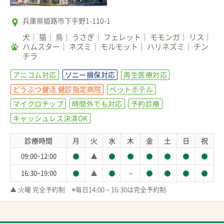
兵庫県姫路市下手野1-110-1
犬
猫
鳥
うさぎ
フェレット
モモンガ
リス
ハムスター
ネズミ
モルモット
ハリネズミ
チン
チラ
アニコム対応
ソニー損保対応
再生医療対応
どうぶつ健活 健診指定病院
ペットホテル
マイクロチップ
時間外でも対応
予約診療
キャッシュレス決済OK
診療時間
月
火
水
木
金
土
日
祝
09:00~12:00
－
16:30~19:00
▲ 火曜 完全予約制　※毎日14:00～16:30は完全予約制