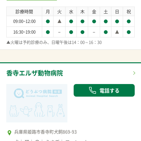
診療時間
月
火
水
木
金
土
日
祝
09:00~12:00
－
－
16:30~19:00
▲火曜は予約診療のみ、日曜午後は14：00～16：30
香寺エルザ動物病院
電話する
兵庫県姫路市香寺町犬飼869-93