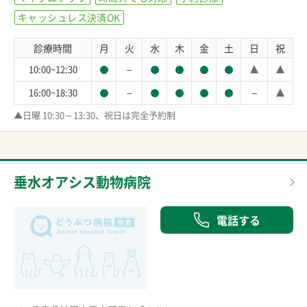
キャッシュレス決済OK
診療時間
月
火
水
木
金
土
日
祝
－
10:00~12:30
－
－
16:00~18:30
▲日曜 10:30～13:30、祝日は完全予約制
垂水オアシス動物病院
電話する