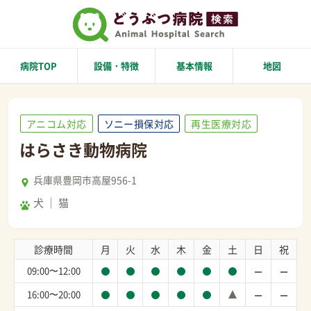
病院TOP
設備・特徴
基本情報
地図
アニコム対応
ソニー損保対応
再生医療対応
はらさき動物病院
兵庫県豊岡市高屋956-1
犬
猫
診療時間
月
火
水
木
金
土
日
祝
09:00〜12:00
16:00〜20:00