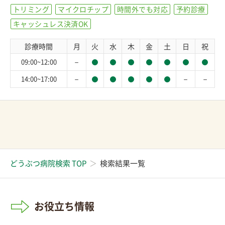
トリミング
マイクロチップ
時間外でも対応
予約診療
キャッシュレス決済OK
診療時間
月
火
水
木
金
土
日
祝
－
09:00~12:00
－
－
－
14:00~17:00
どうぶつ病院検索 TOP
検索結果一覧
お役立ち情報