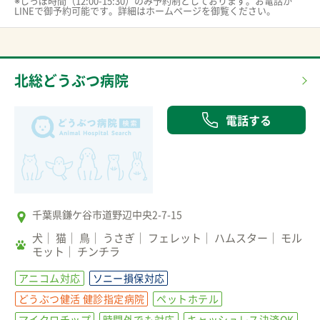
※しっぽ時間（12:00-15:30）のみ予約制としております。お電話か
LINEで御予約可能です。詳細はホームページを御覧ください。
北総どうぶつ病院
電話する
千葉県鎌ケ谷市道野辺中央2-7-15
犬
猫
鳥
うさぎ
フェレット
ハムスター
モル
モット
チンチラ
アニコム対応
ソニー損保対応
どうぶつ健活 健診指定病院
ペットホテル
マイクロチップ
時間外でも対応
キャッシュレス決済OK