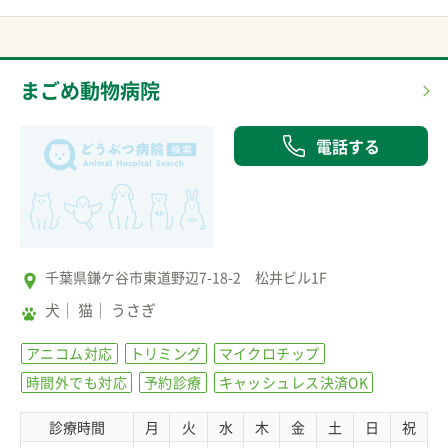
まごめ動物病院
電話する
千葉県鎌ケ谷市東道野辺7-18-2 松井ビル1F
犬
猫
うさぎ
アニコム対応
トリミング
マイクロチップ
時間外でも対応
予約診療
キャッシュレス決済OK
診療時間
月
火
水
木
金
土
日
祝