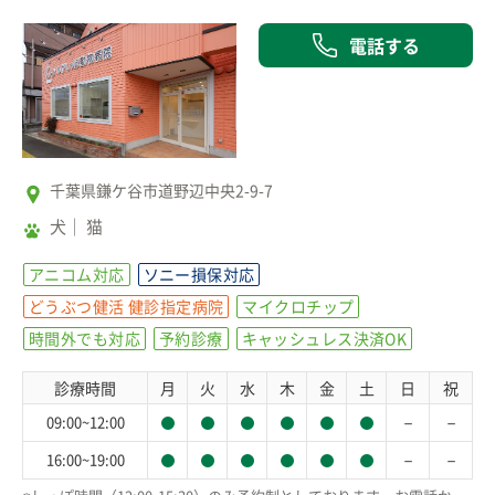
電話する
千葉県鎌ケ谷市道野辺中央2-9-7
犬
猫
アニコム対応
ソニー損保対応
どうぶつ健活 健診指定病院
マイクロチップ
時間外でも対応
予約診療
キャッシュレス決済OK
診療時間
月
火
水
木
金
土
日
祝
－
－
09:00~12:00
－
－
16:00~19:00