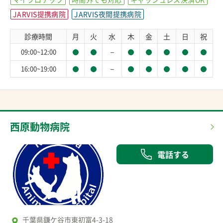
JARVIS提携病院
JARVIS夜間提携病院
診療時間
月
火
水
木
金
土
日
祝
－
09:00~12:00
－
16:00~19:00
西原動物病院
電話する
千葉県鎌ケ谷市東初富4-3-18