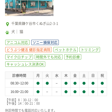
千葉県鎌ケ谷市くぬぎ山2-3-1
犬
猫
アニコム対応
ソニー損保対応
どうぶつ健活 健診指定病院
ペットホテル
トリミング
マイクロチップ
時間外でも対応
予約診療
キャッシュレス決済OK
診療時間
月
火
水
木
金
土
日
祝
－
08:30~12:00
－
－
16:00~21:00
【午前】8：30-12：00

【午後】14：00-21：00

休診時間でも電話対応いたします。