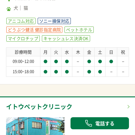
犬
猫
アニコム対応
ソニー損保対応
どうぶつ健活 健診指定病院
ペットホテル
マイクロチップ
キャッシュレス決済OK
診療時間
月
火
水
木
金
土
日
祝
－
－
09:00~12:00
－
－
－
15:00~18:00
イトウペットクリニック
電話する