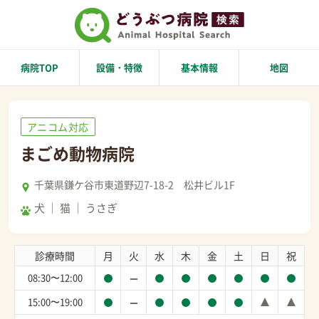
病院TOP
設備・特徴
基本情報
地図
アニコム対応
まごめ動物病院
千葉県鎌ケ谷市東道野辺7-18-2 松井ビル1F
犬
猫
うさぎ
診療時間
月
火
水
木
金
土
日
祝
08:30〜12:00
15:00〜19:00