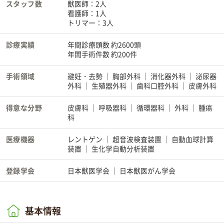
スタッフ数
獣医師：2人
看護師：1人
トリマー：3人
診療実績
年間診療頭数 約2600頭
年間手術件数 約200件
手術領域
避妊・去勢
胸部外科
消化器外科
泌尿器
外科
生殖器外科
歯科口腔外科
皮膚外科
得意な分野
皮膚科
呼吸器科
循環器科
外科
腫瘍
科
医療機器
レントゲン
超音波検査装置
自動血球計算
装置
生化学自動分析装置
登録学会
日本獣医学会
日本獣医がん学会
基本情報