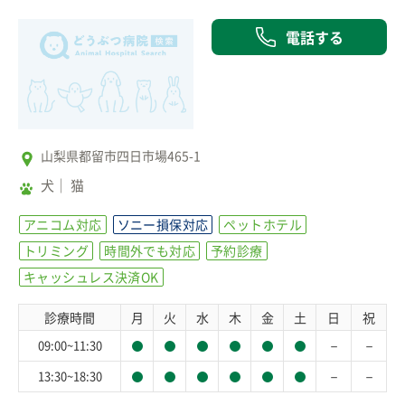
電話する
山梨県都留市四日市場465-1
犬
猫
アニコム対応
ソニー損保対応
ペットホテル
トリミング
時間外でも対応
予約診療
キャッシュレス決済OK
診療時間
月
火
水
木
金
土
日
祝
－
－
09:00~11:30
－
－
13:30~18:30