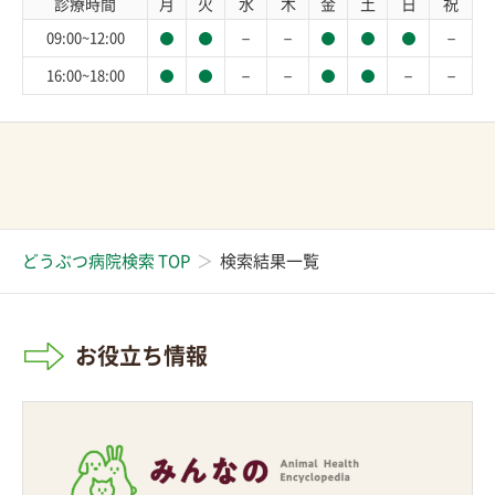
診療時間
月
火
水
木
金
土
日
祝
－
－
－
09:00~12:00
－
－
－
－
16:00~18:00
どうぶつ病院検索 TOP
検索結果一覧
お役立ち情報