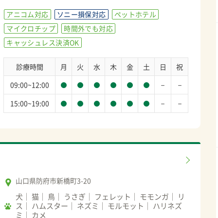
アニコム対応
ソニー損保対応
ペットホテル
マイクロチップ
時間外でも対応
キャッシュレス決済OK
診療時間
月
火
水
木
金
土
日
祝
－
－
09:00~12:00
－
－
15:00~19:00
山口県防府市新橋町3-20
犬
猫
鳥
うさぎ
フェレット
モモンガ
リ
ス
ハムスター
ネズミ
モルモット
ハリネズ
ミ
カメ