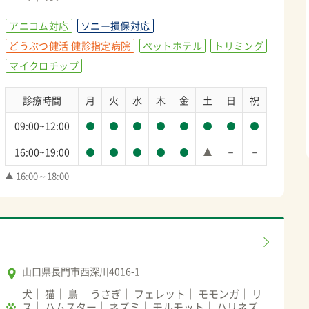
アニコム対応
ソニー損保対応
どうぶつ健活 健診指定病院
ペットホテル
トリミング
マイクロチップ
診療時間
月
火
水
木
金
土
日
祝
09:00~12:00
－
－
16:00~19:00
▲ 16:00～18:00
山口県長門市西深川4016-1
犬
猫
鳥
うさぎ
フェレット
モモンガ
リ
ス
ハムスター
ネズミ
モルモット
ハリネズ