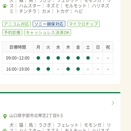
ス
ハムスター
ネズミ
モルモット
ハリネズ
ミ
チンチラ
カメ
トカゲ
ヘビ
アニコム対応
ソニー損保対応
マイクロチップ
予約診療
キャッシュレス決済OK
診療時間
月
火
水
木
金
土
日
祝
－
－
09:00~12:00
－
－
－
－
16:00~19:00
山口県宇部市北琴芝2丁目9-5
犬
猫
鳥
うさぎ
フェレット
モモンガ
リ
ス
ハムスター
ネズミ
モルモット
ハリネズ