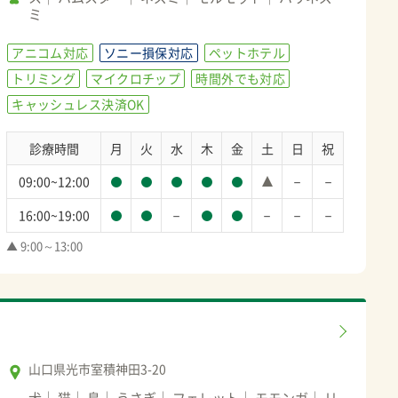
ミ
アニコム対応
ソニー損保対応
ペットホテル
トリミング
マイクロチップ
時間外でも対応
キャッシュレス決済OK
診療時間
月
火
水
木
金
土
日
祝
－
－
09:00~12:00
－
－
－
－
16:00~19:00
▲ 9:00～13:00
山口県光市室積神田3-20
犬
猫
鳥
うさぎ
フェレット
モモンガ
リ