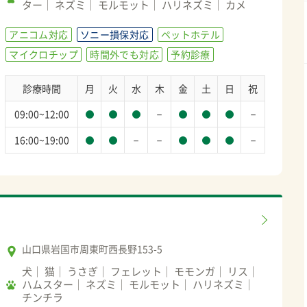
ター
ネズミ
モルモット
ハリネズミ
カメ
アニコム対応
ソニー損保対応
ペットホテル
マイクロチップ
時間外でも対応
予約診療
診療時間
月
火
水
木
金
土
日
祝
－
－
09:00~12:00
－
－
－
16:00~19:00
山口県岩国市周東町西長野153-5
犬
猫
うさぎ
フェレット
モモンガ
リス
ハムスター
ネズミ
モルモット
ハリネズミ
チンチラ