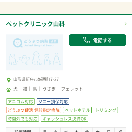
ペットクリニック山科
電話する
山形県新庄市城西町7-27
犬
猫
鳥
うさぎ
フェレット
アニコム対応
ソニー損保対応
どうぶつ健活 健診指定病院
ペットホテル
トリミング
時間外でも対応
キャッシュレス決済OK
診療時間
月
火
水
木
金
土
日
祝