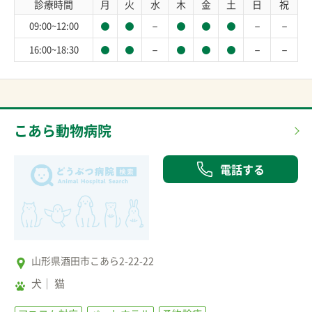
診療時間
月
火
水
木
金
土
日
祝
－
－
－
09:00~12:00
－
－
－
16:00~18:30
こあら動物病院
電話する
山形県酒田市こあら2-22-22
犬
猫