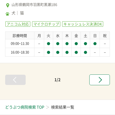
山形県鶴岡市羽黒町黒瀬186
犬
猫
アニコム対応
マイクロチップ
キャッシュレス決済OK
診療時間
月
火
水
木
金
土
日
祝
－
－
09:00~11:30
－
－
－
16:00~18:30
1/2
どうぶつ病院検索 TOP
検索結果一覧