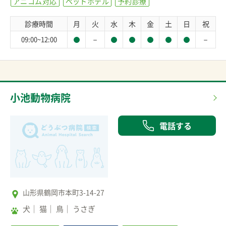
アニコム対応
ペットホテル
予約診療
診療時間
月
火
水
木
金
土
日
祝
－
－
09:00~12:00
小池動物病院
電話する
山形県鶴岡市本町3-14-27
犬
猫
鳥
うさぎ