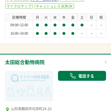
マイクロチップ
キャッシュレス決済OK
診療時間
月
火
水
木
金
土
日
祝
－
－
09:00~12:00
－
－
－
16:00~19:00
太田総合動物病院
電話する
山形県鶴岡市切添町24-20