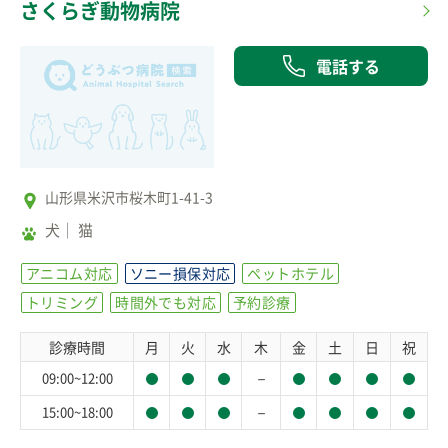
さくらぎ動物病院
電話する
山形県米沢市桜木町1-41-3
犬
猫
アニコム対応
ソニー損保対応
ペットホテル
トリミング
時間外でも対応
予約診療
診療時間
月
火
水
木
金
土
日
祝
－
09:00~12:00
－
15:00~18:00