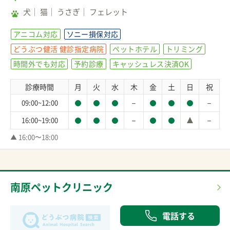
犬
猫
うさぎ
フェレット
アニコム対応
ソニー損保対応
どうぶつ健活 健診指定病院
ペットホテル
トリミング
時間外でも対応
予約診療
キャッシュレス決済OK
診療時間
月
火
水
木
金
土
日
祝
－
－
09:00~12:00
－
－
16:00~19:00
▲ 16:00〜18:00
南原ペットクリニック
電話する