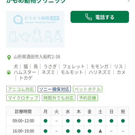
かもめ動物クリニック
電話する
山形県酒田市入船町2-38
犬
猫
鳥
うさぎ
フェレット
モモンガ
リス
ハムスター
ネズミ
モルモット
ハリネズミ
カメ
トカゲ
アニコム対応
ソニー損保対応
ペットホテル
マイクロチップ
時間外でも対応
予約診療
診療時間
月
火
水
木
金
土
日
祝
－
09:00~12:00
－
－
－
16:00~19:00