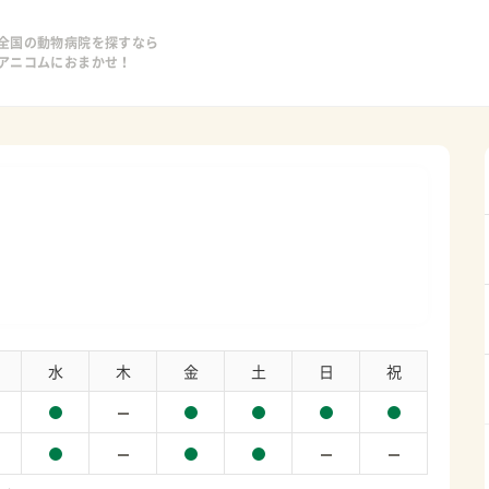
全国の動物病院を探すなら
アニコムにおまかせ！
水
木
金
土
日
祝