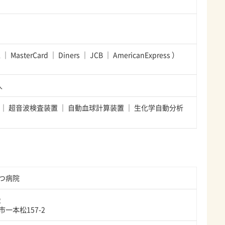
A
MasterCard
Diners
JCB
AmericanExpress
）
人
超音波検査装置
自動血球計算装置
生化学自動分析
つ病院
2
一本松157-2