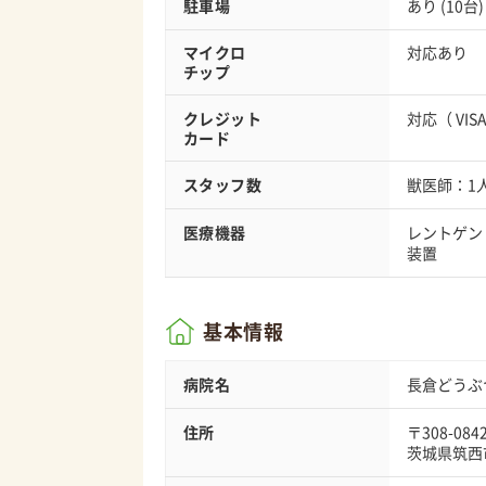
駐車場
あり (10台)
マイクロ
対応あり
チップ
クレジット
対応（
VIS
カード
スタッフ数
獣医師：1
医療機器
レントゲン
装置
基本情報
病院名
長倉どうぶ
住所
〒308-084
茨城県筑西市