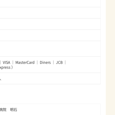
VISA
MasterCard
Diners
JCB
xpress
）
人
病院 明石