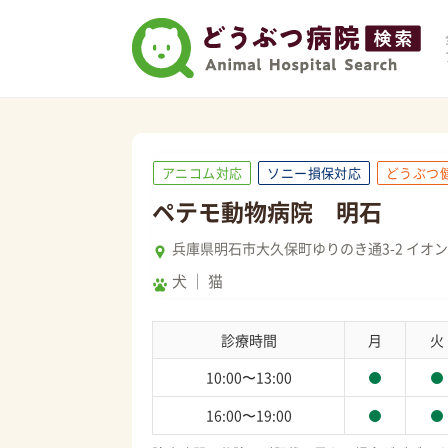
アニコム対応
ソニー損保対応
どうぶつ
ペテモ動物病院 明石
兵庫県明石市大久保町ゆりのき通3-2 イオン
犬
猫
診療時間
月
火
10:00〜13:00
16:00〜19:00