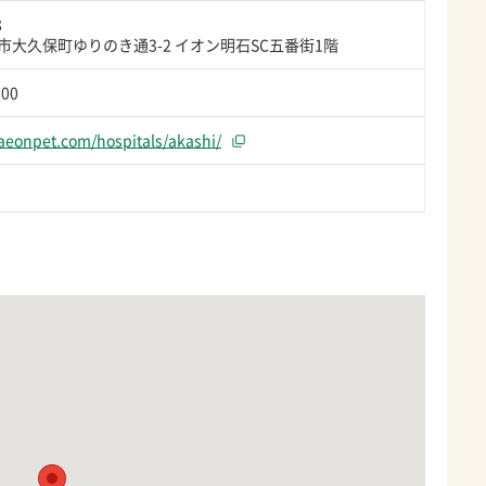
8
市大久保町ゆりのき通3-2 イオン明石SC五番街1階
500
.aeonpet.com/hospitals/akashi/