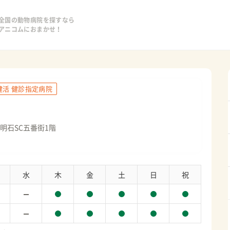
全国の動物病院を探すなら
アニコムにおまかせ！
健活 健診指定病院
明石SC五番街1階
水
木
金
土
日
祝