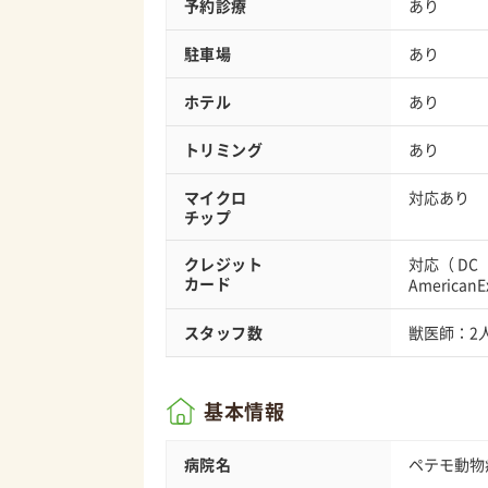
予約診療
あり
駐車場
あり
ホテル
あり
トリミング
あり
マイクロ
対応あり
チップ
クレジット
対応（
DC
カード
AmericanE
スタッフ数
獣医師：2
基本情報
病院名
ペテモ動物