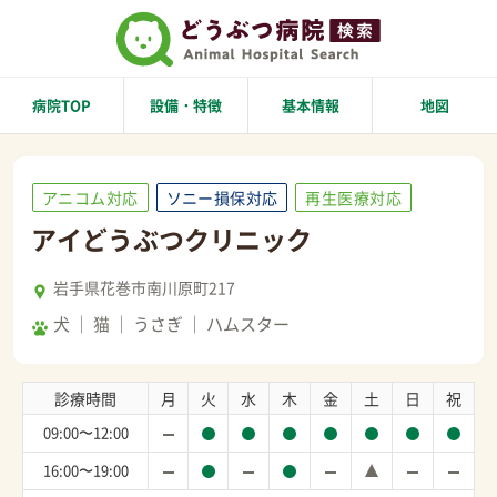
病院TOP
設備・特徴
基本情報
地図
アニコム対応
ソニー損保対応
再生医療対応
アイどうぶつクリニック
岩手県花巻市南川原町217
犬
猫
うさぎ
ハムスター
診療時間
月
火
水
木
金
土
日
祝
09:00〜12:00
16:00〜19:00