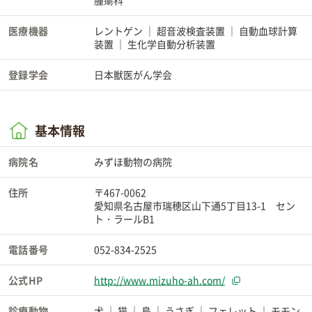
腫瘍科
医療機器
レントゲン
超音波検査装置
自動血球計算
装置
生化学自動分析装置
登録学会
日本獣医がん学会
基本情報
病院名
みずほ動物の病院
住所
〒467-0062
愛知県名古屋市瑞穂区山下通5丁目13-1 セン
ト・ラールB1
電話番号
052-834-2525
公式HP
http://www.mizuho-ah.com/
診療動物
犬
猫
鳥
うさぎ
フェレット
モモン