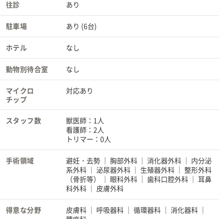
往診
あり
駐車場
あり (6台)
ホテル
なし
動物別待合室
なし
マイクロ
対応あり
チップ
スタッフ数
獣医師：1人
看護師：2人
トリマー：0人
手術領域
避妊・去勢
胸部外科
消化器外科
内分泌
系外科
泌尿器外科
生殖器外科
整形外科
（骨折等）
眼科外科
歯科口腔外科
耳鼻
科外科
皮膚外科
得意な分野
皮膚科
呼吸器科
循環器科
消化器科