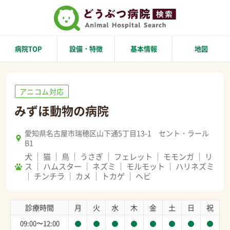
病院TOP
設備・特徴
基本情報
地図
アニコム対応
みずほ動物の病院
愛知県名古屋市瑞穂区山下通5丁目13-1 セント・ラール
B1
犬
猫
鳥
うさぎ
フェレット
モモンガ
リ
ス
ハムスター
ネズミ
モルモット
ハリネズミ
チンチラ
カメ
トカゲ
ヘビ
診療時間
月
火
水
木
金
土
日
祝
09:00〜12:00