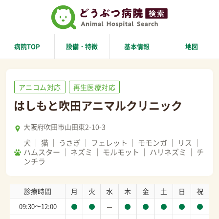
病院TOP
設備・特徴
基本情報
地図
アニコム対応
再生医療対応
はしもと吹田アニマルクリニック
大阪府吹田市山田東2-10-3
犬
猫
うさぎ
フェレット
モモンガ
リス
ハムスター
ネズミ
モルモット
ハリネズミ
チ
ンチラ
診療時間
月
火
水
木
金
土
日
祝
09:30〜12:00