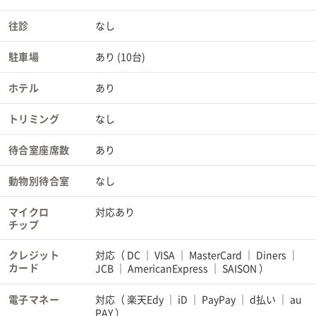
往診
なし
駐車場
あり (10台)
ホテル
あり
トリミング
なし
待合室座席数
あり
動物別待合室
なし
マイクロ
対応あり
チップ
クレジット
対応（
DC
VISA
MasterCard
Diners
カード
JCB
AmericanExpress
SAISON
）
電子マネー
対応（
楽天Edy
iD
PayPay
d払い
au
PAY
）