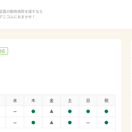
全国の動物病院を探すなら
アニコムにおまかせ！
対応
水
木
金
土
日
祝