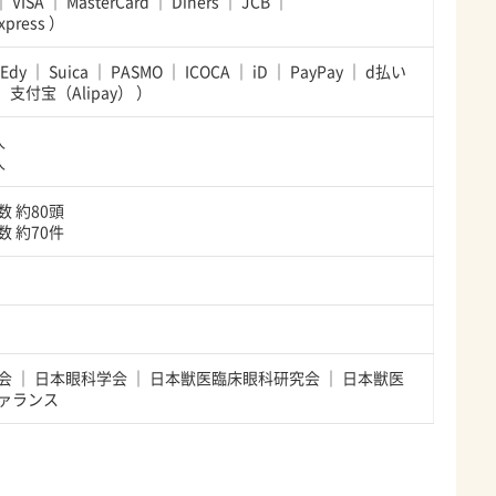
VISA
MasterCard
Diners
JCB
xpress
）
Edy
Suica
PASMO
ICOCA
iD
PayPay
d払い
支付宝（Alipay）
）
人
人
 約80頭
 約70件
会
日本眼科学会
日本獣医臨床眼科研究会
日本獣医
ァランス