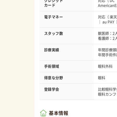
クレジット
対応（
DC
カード
AmericanE
電子マネー
対応（
楽天
au PAY
スタッフ数
獣医師：2
看護師：2
診療実績
年間診療頭数
年間手術件数
手術領域
眼科外科
得意な分野
眼科
登録学会
比較眼科学
眼科カンフ
基本情報