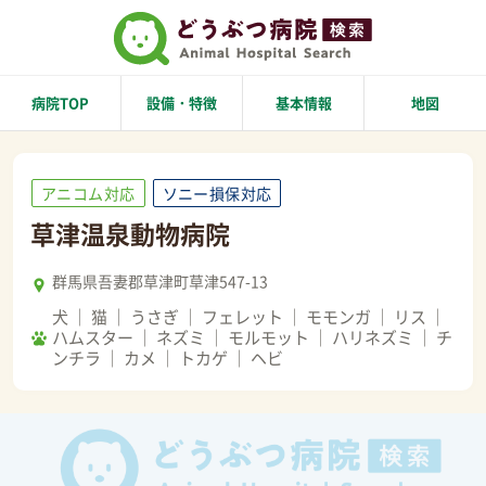
病院TOP
設備・特徴
基本情報
地図
アニコム対応
ソニー損保対応
草津温泉動物病院
群馬県吾妻郡草津町草津547-13
犬
猫
うさぎ
フェレット
モモンガ
リス
ハムスター
ネズミ
モルモット
ハリネズミ
チ
ンチラ
カメ
トカゲ
ヘビ