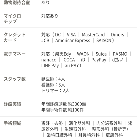
動物別待合室
あり
マイクロ
対応あり
チップ
クレジット
対応（
DC
VISA
MasterCard
Diners
カード
JCB
AmericanExpress
SAISON
）
電子マネー
対応（
楽天Edy
WAON
Suica
PASMO
nanaco
ICOCA
iD
PayPay
d払い
LINE Pay
au PAY
）
スタッフ数
獣医師：4人
看護師：3人
トリマー：2人
診療実績
年間診療頭数 約3000頭
年間手術件数 約100件
手術領域
避妊・去勢
消化器外科
内分泌系外科
泌
尿器外科
生殖器外科
整形外科（骨折等）
歯科口腔外科
耳鼻科外科
皮膚外科