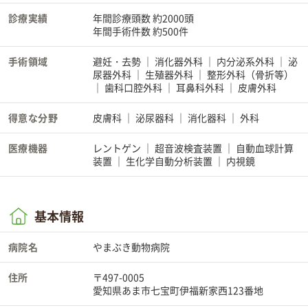
診療実績
年間診療頭数 約2000頭
年間手術件数 約500件
手術領域
避妊・去勢
消化器外科
内分泌系外科
泌
尿器外科
生殖器外科
整形外科（骨折等）
歯科口腔外科
耳鼻科外科
皮膚外科
得意な分野
皮膚科
泌尿器科
消化器科
外科
医療機器
レントゲン
超音波検査装置
自動血球計算
装置
生化学自動分析装置
内視鏡
基本情報
病院名
やまぶき動物病院
住所
〒497-0005
愛知県あま市七宝町伊福新家西123番地