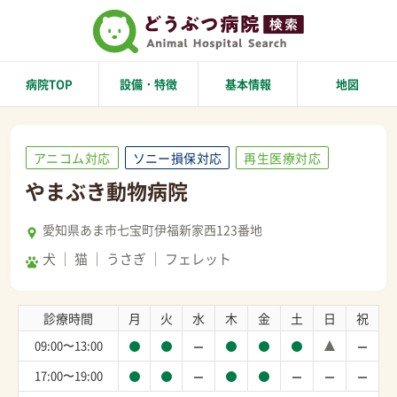
病院TOP
設備・特徴
基本情報
地図
アニコム対応
ソニー損保対応
再生医療対応
やまぶき動物病院
愛知県あま市七宝町伊福新家西123番地
犬
猫
うさぎ
フェレット
診療時間
月
火
水
木
金
土
日
祝
09:00〜13:00
17:00〜19:00