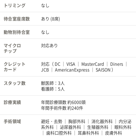
トリミング
なし
待合室座席数
あり (8席)
動物別待合室
なし
マイクロ
対応あり
チップ
クレジット
対応（
DC
VISA
MasterCard
Diners
カード
JCB
AmericanExpress
SAISON
）
スタッフ数
獣医師：3人
看護師：5人
診療実績
年間診療頭数 約6000頭
年間手術件数 約240件
手術領域
避妊・去勢
胸部外科
消化器外科
内分泌
系外科
泌尿器外科
生殖器外科
眼科外科
歯科口腔外科
耳鼻科外科
皮膚外科