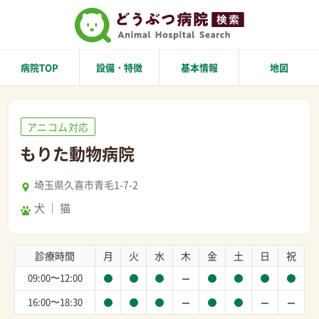
病院TOP
設備・特徴
基本情報
地図
アニコム対応
もりた動物病院
埼玉県久喜市青毛1-7-2
犬
猫
診療時間
月
火
水
木
金
土
日
祝
09:00〜12:00
16:00〜18:30