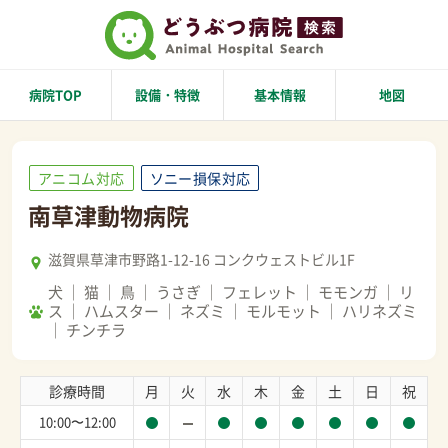
病院TOP
設備・特徴
基本情報
地図
アニコム対応
ソニー損保対応
南草津動物病院
滋賀県草津市野路1-12-16 コンクウェストビル1F
犬
猫
鳥
うさぎ
フェレット
モモンガ
リ
ス
ハムスター
ネズミ
モルモット
ハリネズミ
チンチラ
診療時間
月
火
水
木
金
土
日
祝
10:00〜12:00