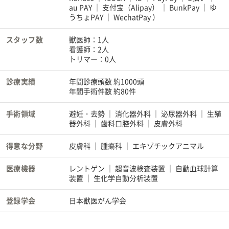
au PAY
支付宝（Alipay）
BunkPay
ゆ
うちょPAY
WechatPay
）
スタッフ数
獣医師：1人
看護師：2人
トリマー：0人
診療実績
年間診療頭数 約1000頭
年間手術件数 約80件
手術領域
避妊・去勢
消化器外科
泌尿器外科
生殖
器外科
歯科口腔外科
皮膚外科
得意な分野
皮膚科
腫瘍科
エキゾチックアニマル
医療機器
レントゲン
超音波検査装置
自動血球計算
装置
生化学自動分析装置
登録学会
日本獣医がん学会