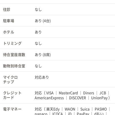
往診
なし
駐車場
あり (4台)
ホテル
あり
トリミング
なし
待合室座席数
あり (8席)
動物別待合室
なし
マイクロ
対応あり
チップ
クレジット
対応（
VISA
MasterCard
Diners
JCB
カード
AmericanExpress
DISCOVER ｜ UnionPay
）
電子マネー
対応（
楽天Edy
WAON
Suica
PASMO
nanaco
ICOCA
iD
PayPay
d払い