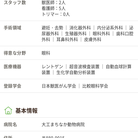
スタッフ数
獣医師：2人
看護師：5人
トリマー：0人
手術領域
避妊・去勢
消化器外科
内分泌系外科
泌
尿器外科
生殖器外科
眼科外科
歯科口腔
外科
耳鼻科外科
皮膚外科
得意な分野
眼科
医療機器
レントゲン
超音波検査装置
自動血球計算
装置
生化学自動分析装置
登録学会
日本獣医がん学会
比較眼科学会
基本情報
病院名
大工まちなか動物病院
住所
〒880-0015