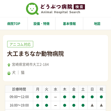
病院TOP
設備・特徴
基本情報
地図
アニコム対応
大工まちなか動物病院
宮崎県宮崎市大工2-184
犬
猫
診療時間
月
火
水
木
金
土
日
祝
09:00〜12:00
16:00〜19:00