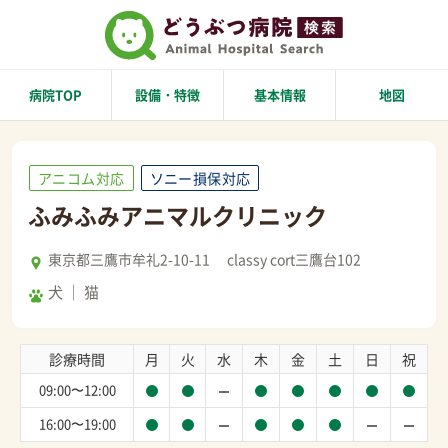
病院TOP
設備・特徴
基本情報
地図
アニコム対応
ソニー損保対応
ふみふみアニマルクリニック
東京都三鷹市牟礼2-10-11 classy cort三鷹台102
犬
猫
診療時間
月
火
水
木
金
土
日
祝
09:00〜12:00
16:00〜19:00