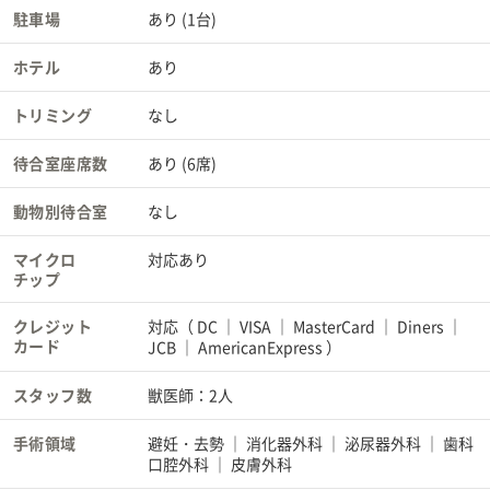
駐車場
あり (1台)
ホテル
あり
トリミング
なし
待合室座席数
あり (6席)
動物別待合室
なし
マイクロ
対応あり
チップ
クレジット
対応（
DC
VISA
MasterCard
Diners
カード
JCB
AmericanExpress
）
スタッフ数
獣医師：2人
手術領域
避妊・去勢
消化器外科
泌尿器外科
歯科
口腔外科
皮膚外科