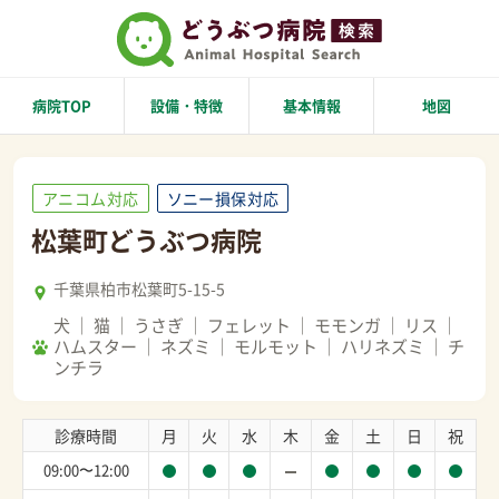
病院TOP
設備・特徴
基本情報
地図
アニコム対応
ソニー損保対応
松葉町どうぶつ病院
千葉県柏市松葉町5-15-5
犬
猫
うさぎ
フェレット
モモンガ
リス
ハムスター
ネズミ
モルモット
ハリネズミ
チ
ンチラ
診療時間
月
火
水
木
金
土
日
祝
09:00〜12:00