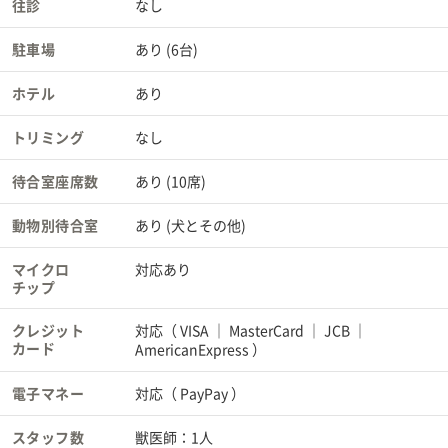
往診
なし
駐車場
あり (6台)
ホテル
あり
トリミング
なし
待合室座席数
あり (10席)
動物別待合室
あり (犬とその他)
マイクロ
対応あり
チップ
クレジット
対応（
VISA
MasterCard
JCB
カード
AmericanExpress
）
電子マネー
対応（
PayPay
）
スタッフ数
獣医師：1人