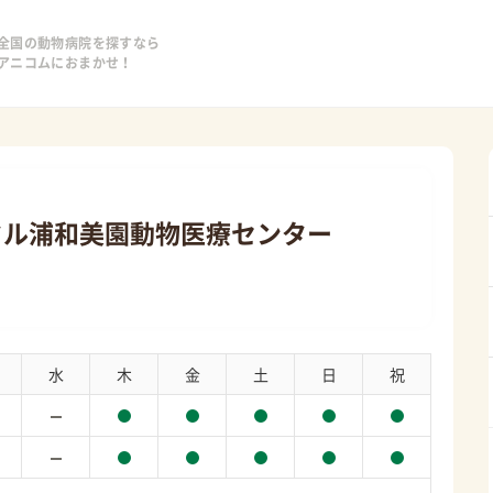
全国の動物病院を探すなら
アニコムにおまかせ！
タル浦和美園動物医療センター
水
木
金
土
日
祝