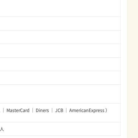
A
MasterCard
Diners
JCB
AmericanExpress
）
2人