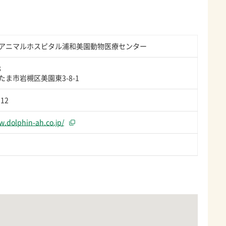
アニマルホスピタル浦和美園動物医療センター
8
ま市岩槻区美園東3-8-1
912
w.dolphin-ah.co.jp/