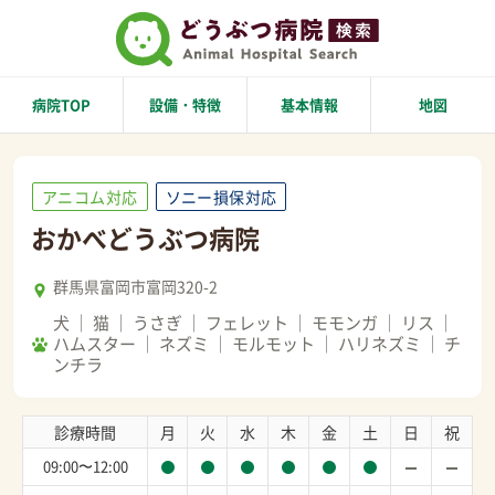
病院TOP
設備・特徴
基本情報
地図
アニコム対応
ソニー損保対応
おかべどうぶつ病院
群馬県富岡市富岡320-2
犬
猫
うさぎ
フェレット
モモンガ
リス
ハムスター
ネズミ
モルモット
ハリネズミ
チ
ンチラ
診療時間
月
火
水
木
金
土
日
祝
09:00〜12:00