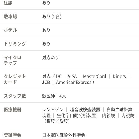
往診
あり
駐車場
あり (5台)
ホテル
あり
トリミング
あり
マイクロ
対応あり
チップ
クレジット
対応（
DC
VISA
MasterCard
Diners
カード
JCB
AmericanExpress
）
スタッフ数
獣医師：4人
医療機器
レントゲン
超音波検査装置
自動血球計算
装置
生化学自動分析装置
内視鏡
内視鏡
（腹腔／胸腔）
登録学会
日本獣医麻酔外科学会