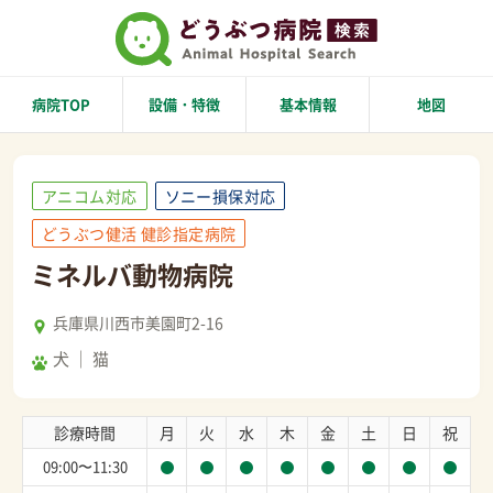
病院TOP
設備・特徴
基本情報
地図
アニコム対応
ソニー損保対応
どうぶつ健活 健診指定病院
ミネルバ動物病院
兵庫県川西市美園町2-16
犬
猫
診療時間
月
火
水
木
金
土
日
祝
09:00〜11:30