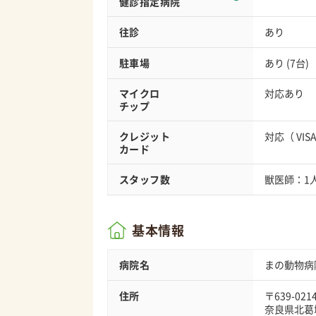
健診指定病院
往診
あり
駐車場
あり (7台)
マイクロ
対応あり
チップ
クレジット
対応（
VIS
カード
スタッフ数
獣医師：1
基本情報
病院名
まの動物病
住所
〒639-021
奈良県北葛城