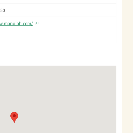
550
ww.mano-ah.com/