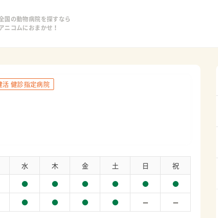
全国の動物病院を探すなら
アニコムにおまかせ！
健活 健診指定病院
水
木
金
土
日
祝