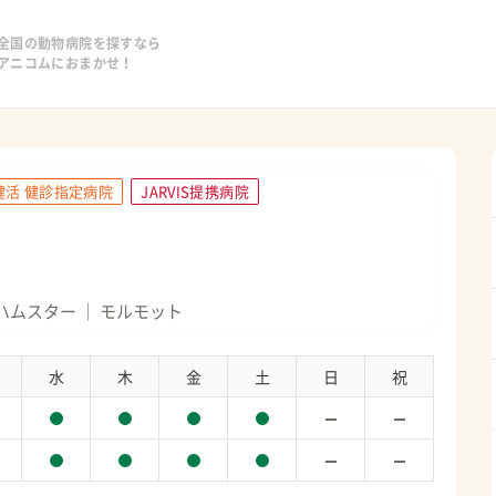
全国の動物病院を探すなら
アニコムにおまかせ！
健活 健診指定病院
JARVIS提携病院
ハムスター
モルモット
水
木
金
土
日
祝