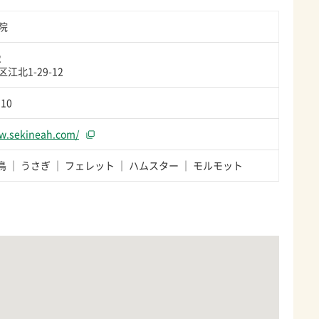
院
2
江北1-29-12
910
ww.sekineah.com/
鳥
うさぎ
フェレット
ハムスター
モルモット