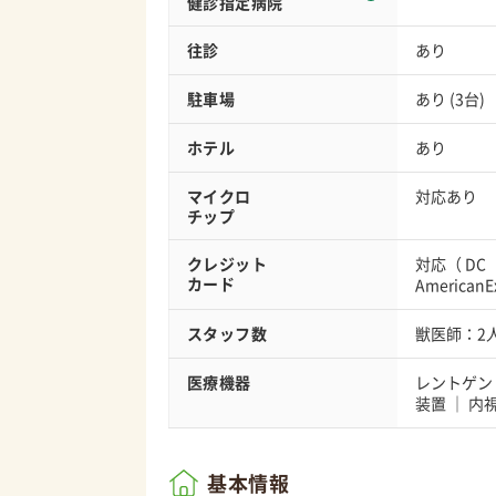
健診指定病院
往診
あり
駐車場
あり (3台)
ホテル
あり
マイクロ
対応あり
チップ
クレジット
対応（
DC
カード
AmericanE
スタッフ数
獣医師：2
医療機器
レントゲン
装置
内
基本情報