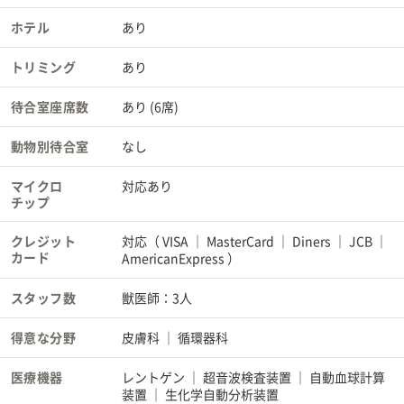
ホテル
あり
トリミング
あり
待合室座席数
あり (6席)
動物別待合室
なし
マイクロ
対応あり
チップ
クレジット
対応（
VISA
MasterCard
Diners
JCB
カード
AmericanExpress
）
スタッフ数
獣医師：3人
得意な分野
皮膚科
循環器科
医療機器
レントゲン
超音波検査装置
自動血球計算
装置
生化学自動分析装置