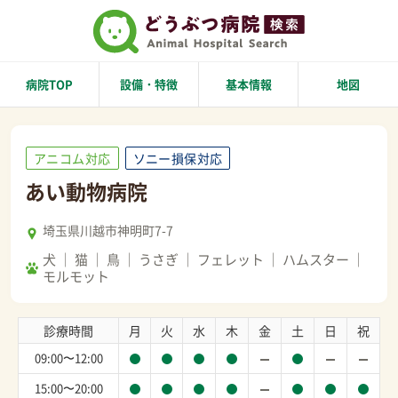
病院TOP
設備・特徴
基本情報
地図
アニコム対応
ソニー損保対応
あい動物病院
埼玉県川越市神明町7-7
犬
猫
鳥
うさぎ
フェレット
ハムスター
モルモット
診療時間
月
火
水
木
金
土
日
祝
09:00〜12:00
15:00〜20:00