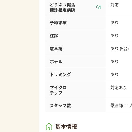
どうぶつ健活
対応
健診指定病院
予約診療
あり
往診
あり
駐車場
あり (5台)
ホテル
あり
トリミング
あり
マイクロ
対応あり
チップ
スタッフ数
獣医師：1
基本情報