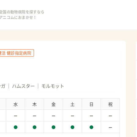
全国の動物病院を探すなら
アニコムにおまかせ！
健活 健診指定病院
ンガ
ハムスター
モルモット
水
木
金
土
日
祝