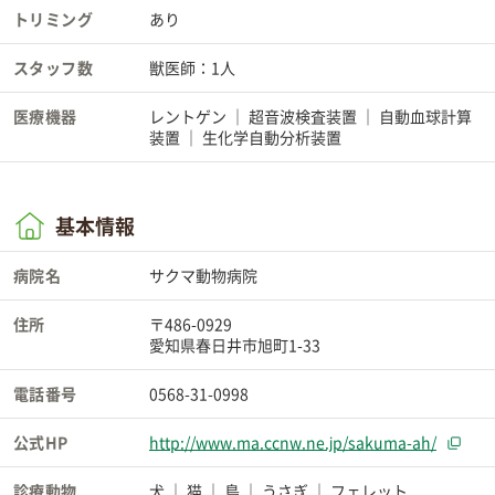
トリミング
あり
スタッフ数
獣医師：1人
医療機器
レントゲン
超音波検査装置
自動血球計算
装置
生化学自動分析装置
基本情報
病院名
サクマ動物病院
住所
〒486-0929
愛知県春日井市旭町1-33
電話番号
0568-31-0998
公式HP
http://www.ma.ccnw.ne.jp/sakuma-ah/
診療動物
犬
猫
鳥
うさぎ
フェレット