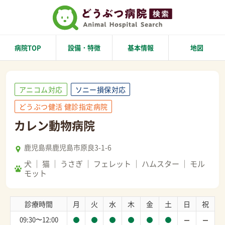
病院TOP
設備・特徴
基本情報
地図
アニコム対応
ソニー損保対応
どうぶつ健活 健診指定病院
カレン動物病院
鹿児島県鹿児島市原良3-1-6
犬
猫
うさぎ
フェレット
ハムスター
モル
モット
診療時間
月
火
水
木
金
土
日
祝
09:30〜12:00