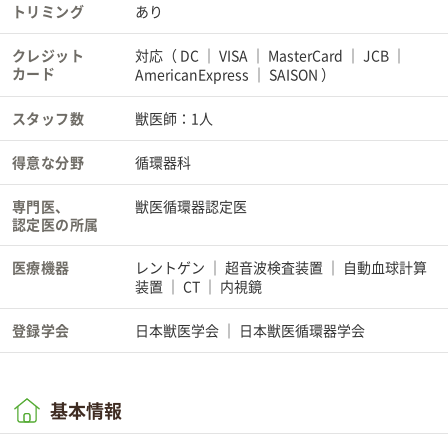
トリミング
あり
クレジット
対応（
DC
VISA
MasterCard
JCB
カード
AmericanExpress
SAISON
）
スタッフ数
獣医師：1人
得意な分野
循環器科
専門医、
獣医循環器認定医
認定医の所属
医療機器
レントゲン
超音波検査装置
自動血球計算
装置
CT
内視鏡
登録学会
日本獣医学会
日本獣医循環器学会
基本情報