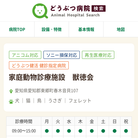
病院TOP
設備・特徴
基本情報
地図
アニコム対応
ソニー損保対応
再生医療対応
どうぶつ健活 健診指定病院
家庭動物診療施設 獣徳会
愛知県愛知郡東郷町春木音貝107
犬
猫
鳥
うさぎ
フェレット
診療時間
月
火
水
木
金
土
日
祝
09:00〜15:00