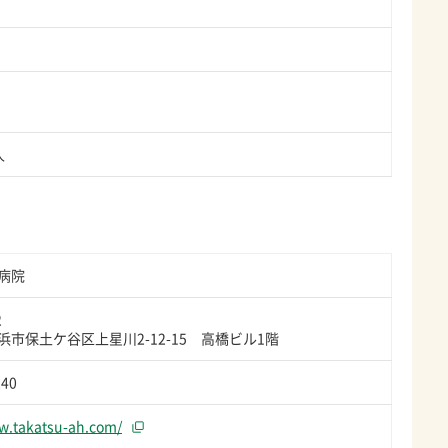
人
病院
2
市保土ケ谷区上星川2-12-15 高橋ビル1階
240
w.takatsu-ah.com/