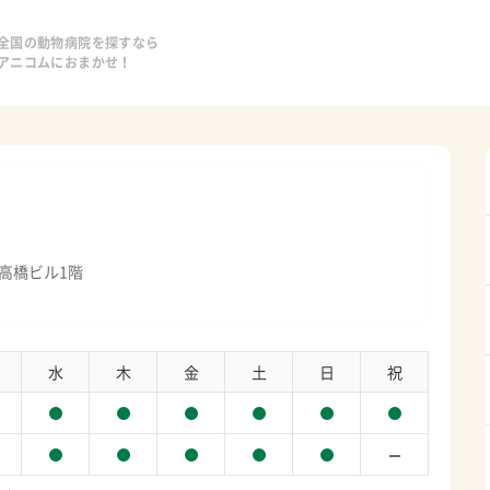
全国の動物病院を探すなら
アニコムにおまかせ！
 高橋ビル1階
水
木
金
土
日
祝