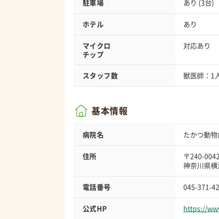
駐車場
あり (3台)
ホテル
あり
マイクロ
対応あり
チップ
スタッフ数
獣医師：1
基本情報
病院名
たかつ動物
住所
〒240-004
神奈川県横浜
電話番号
045-371-4
公式HP
https://ww