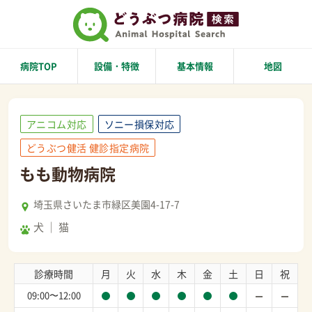
病院TOP
設備・特徴
基本情報
地図
アニコム対応
ソニー損保対応
どうぶつ健活 健診指定病院
もも動物病院
埼玉県さいたま市緑区美園4-17-7
犬
猫
診療時間
月
火
水
木
金
土
日
祝
09:00〜12:00