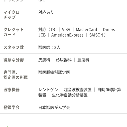
マイクロ
対応あり
チップ
クレジット
対応（
DC
VISA
MasterCard
Diners
カード
JCB
AmericanExpress
SAISON
）
スタッフ数
獣医師：2人
得意な分野
皮膚科
泌尿器科
腫瘍科
専門医、
獣医腫瘍科認定医
認定医の所属
医療機器
レントゲン
超音波検査装置
自動血球計算
装置
生化学自動分析装置
登録学会
日本獣医がん学会