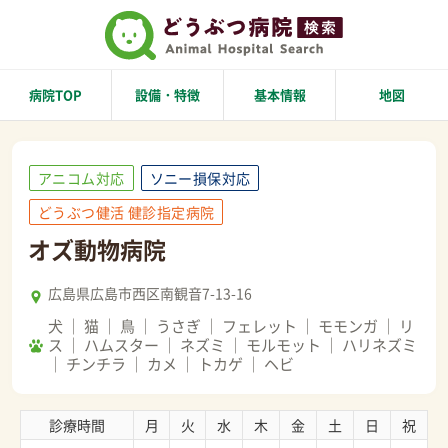
病院TOP
設備・特徴
基本情報
地図
アニコム対応
ソニー損保対応
どうぶつ健活 健診指定病院
オズ動物病院
広島県広島市西区南観音7-13-16
犬
猫
鳥
うさぎ
フェレット
モモンガ
リ
ス
ハムスター
ネズミ
モルモット
ハリネズミ
チンチラ
カメ
トカゲ
ヘビ
診療時間
月
火
水
木
金
土
日
祝