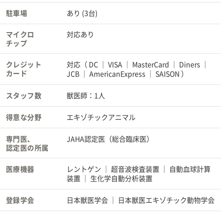
駐車場
あり (3台)
マイクロ
対応あり
チップ
クレジット
対応（
DC
VISA
MasterCard
Diners
カード
JCB
AmericanExpress
SAISON
）
スタッフ数
獣医師：1人
得意な分野
エキゾチックアニマル
専門医、
JAHA認定医（総合臨床医）
認定医の所属
医療機器
レントゲン
超音波検査装置
自動血球計算
装置
生化学自動分析装置
登録学会
日本獣医学会
日本獣医エキゾチック動物学会