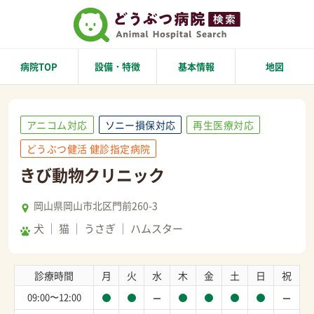
病院TOP
設備・特徴
基本情報
地図
アニコム対応
ソニー損保対応
再生医療対応
どうぶつ健活 健診指定病院
きび動物クリニック
岡山県岡山市北区門前260-3
犬
猫
うさぎ
ハムスター
診療時間
月
火
水
木
金
土
日
祝
09:00〜12:00