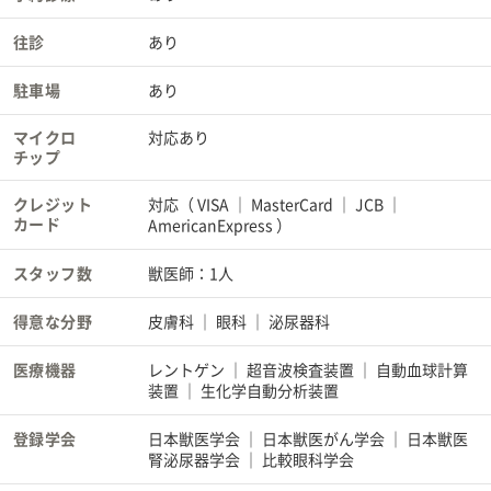
往診
あり
駐車場
あり
マイクロ
対応あり
チップ
クレジット
対応（
VISA
MasterCard
JCB
カード
AmericanExpress
）
スタッフ数
獣医師：1人
得意な分野
皮膚科
眼科
泌尿器科
医療機器
レントゲン
超音波検査装置
自動血球計算
装置
生化学自動分析装置
登録学会
日本獣医学会
日本獣医がん学会
日本獣医
腎泌尿器学会
比較眼科学会