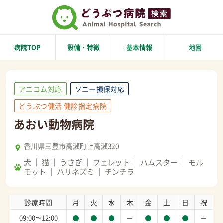
病院TOP
設備・特徴
基本情報
地図
アニコム対応
ソニー損保対応
どうぶつ健活 健診指定病院
あおい動物病院
香川県三豊市高瀬町上高瀬320
犬
猫
うさぎ
フェレット
ハムスター
モル
モット
ハリネズミ
チンチラ
診療時間
月
火
水
木
金
土
日
祝
09:00〜12:00