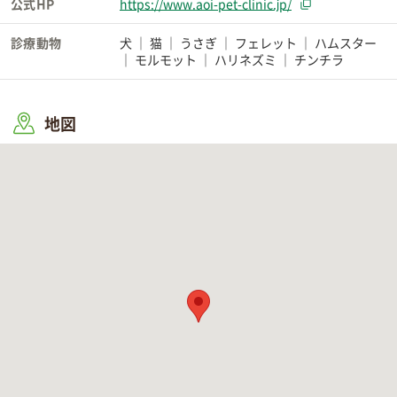
公式HP
https://www.aoi-pet-clinic.jp/
診療動物
犬
猫
うさぎ
フェレット
ハムスター
モルモット
ハリネズミ
チンチラ
地図