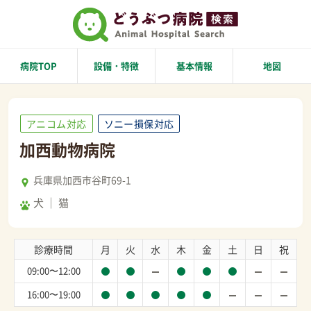
病院TOP
設備・特徴
基本情報
地図
アニコム対応
ソニー損保対応
加西動物病院
兵庫県加西市谷町69-1
犬
猫
診療時間
月
火
水
木
金
土
日
祝
09:00〜12:00
16:00〜19:00