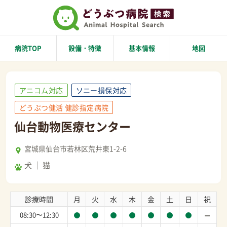
病院TOP
設備・特徴
基本情報
地図
アニコム対応
ソニー損保対応
どうぶつ健活 健診指定病院
仙台動物医療センター
宮城県仙台市若林区荒井東1-2-6
犬
猫
診療時間
月
火
水
木
金
土
日
祝
08:30〜12:30