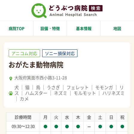
病院TOP
設備・特徴
基本情報
地図
アニコム対応
ソニー損保対応
おがたま動物病院
大阪府箕面市西小路3-11-28
犬
猫
鳥
うさぎ
フェレット
モモンガ
リ
ス
ハムスター
ネズミ
モルモット
ハリネズミ
カメ
診療時間
月
火
水
木
金
土
日
祝
09:30〜12:30