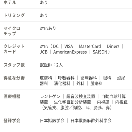
ホテル
あり
トリミング
あり
マイクロ
対応あり
チップ
クレジット
対応（
DC
VISA
MasterCard
Diners
カード
JCB
AmericanExpress
SAISON
）
スタッフ数
獣医師：2人
得意な分野
皮膚科
呼吸器科
循環器科
眼科
泌尿
器科
消化器科
外科
腫瘍科
医療機器
レントゲン
超音波検査装置
自動血球計算
装置
生化学自動分析装置
内視鏡
内視鏡
（気管支、腹腔／胸腔、耳、膀胱、鼻）
登録学会
日本獣医学会
日本獣医麻酔外科学会