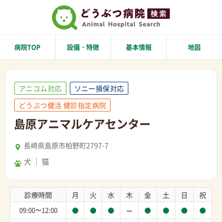
病院TOP
設備・特徴
基本情報
地図
アニコム対応
ソニー損保対応
どうぶつ健活 健診指定病院
島原アニマルケアセンター
長崎県島原市柏野町2797-7
犬
猫
診療時間
月
火
水
木
金
土
日
祝
09:00〜12:00