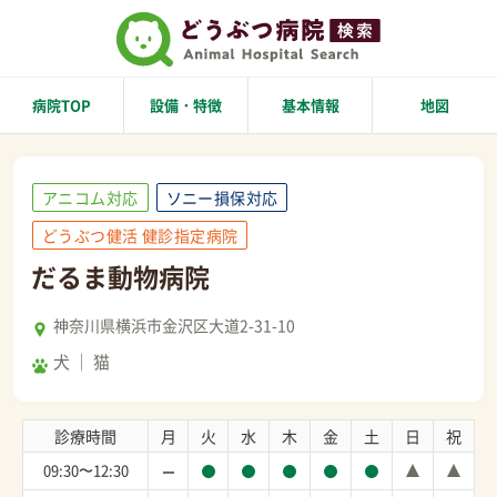
病院TOP
設備・特徴
基本情報
地図
アニコム対応
ソニー損保対応
どうぶつ健活 健診指定病院
だるま動物病院
神奈川県横浜市金沢区大道2-31-10
犬
猫
診療時間
月
火
水
木
金
土
日
祝
09:30〜12:30